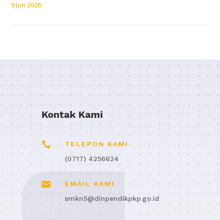
9 Jun 2026
Kontak Kami

TELEPON KAMI
(0717) 4256624

EMAIL KAMI
smkn5@dinpendikpkp.go.id